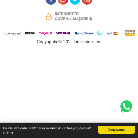
Copyrights © 2021 Lider Malzeme
Bu site size daha iyi bir deneyim sunmak için tarayıcı çerezlerini
Onaylıyorum
kullanır.
Anasayfa
Üye Girişi
Sepetim
Sipariş Takibi
İletişim