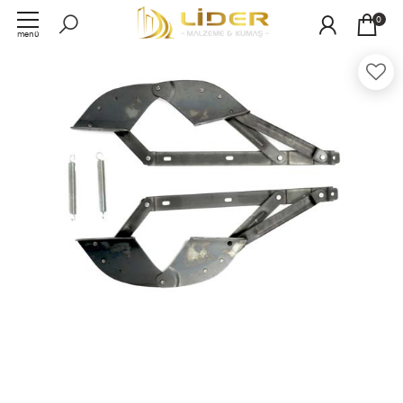
0
menü